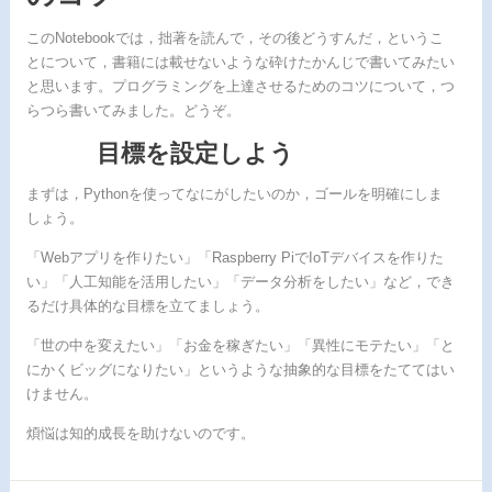
ケ
このNotebookでは，拙著を読んで，その後どうすんだ，というこ
とについて，書籍には載せないような砕けたかんじで書いてみたい
と思います。プログラミングを上達させるためのコツについて，つ
らつら書いてみました。どうぞ。
目標を設定しよう
まずは，Pythonを使ってなにがしたいのか，ゴールを明確にしま
しょう。
「Webアプリを作りたい」「Raspberry PiでIoTデバイスを作りた
い」「人工知能を活用したい」「データ分析をしたい」など，でき
るだけ具体的な目標を立てましょう。
「世の中を変えたい」「お金を稼ぎたい」「異性にモテたい」「と
にかくビッグになりたい」というような抽象的な目標をたててはい
けません。
煩悩は知的成長を助けないのです。