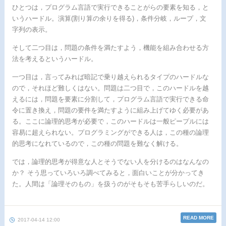
ひとつは，プログラム言語で実行できることがらの要素を知る，と
いうハードル。演算(割り算の余りを得る)，条件分岐，ループ，文
字列の表示。
そして二つ目は，問題の条件を満たすよう，機能を組み合わせる方
法を考えるというハードル。
一つ目は，言ってみれば暗記で乗り越えられるタイプのハードルな
ので，それほど難しくはない。問題は二つ目で，このハードルを越
えるには，問題を要素に分割して，プログラム言語で実行できる命
令に置き換え，問題の要件を満たすように組み上げてゆく必要があ
る。ここに論理的思考が必要で，このハードルは一般ピープルには
容易に超えられない。プログラミングができる人は，この種の論理
的思考になれているので，この種の問題を難なく解ける。
では，論理的思考が得意な人とそうでない人を分けるのはなんなの
か？ そう思っていろいろ調べてみると，面白いことが分かってき
た。人間は「論理そのもの」を扱うのがそもそも苦手らしいのだ。
READ MORE
2017-04-14 12:00