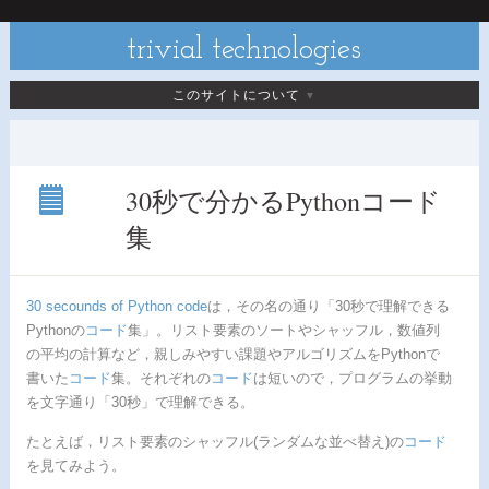
trivial technologies
このサイトについて
30秒で分かるPythonコード
集
30秒
で分
かる
Python
30 secounds of Python code
は，その名の通り「30秒で理解できる
コー
ド集
Pythonの
コード
集」。リスト要素のソートやシャッフル，数値列
の平均の計算など，親しみやすい課題やアルゴリズムをPythonで
書いた
コード
集。それぞれの
コード
は短いので，プログラムの挙動
を文字通り「30秒」で理解できる。
たとえば，リスト要素のシャッフル(ランダムな並べ替え)の
コード
を見てみよう。