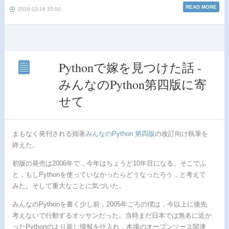
READ MORE
2016-12-16 15:00
Pythonで嫁を見つけた話 -
みんなのPython第四版に寄
Python
で嫁
せて
を見
つけ
た話 -
みん
まもなく発刊される拙著
みんなのPython 第四版
の改訂向け執筆を
なの
終えた。
Python
第四
初版の発売は2006年で，今年はちょうど10年目になる。そこでふ
版に
寄せ
と，もしPythonを使っていなかったらどうなったろう，と考えて
て
みた。そして重大なことに気づいた。
みんなのPythonを書く少し前，2005年ごろの僕は，今以上に後先
考えないで行動するオッサンだった。当時まだ日本では無名に近か
ったPythonのより新し情報を仕入れ，本場のオープンソース関連