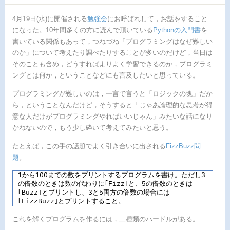
ミン
グは
4月19日(水)に開催される
勉強会
にお呼ばれして，お話をすること
なぜ
難し
になった。10年間多くの方に読んで頂いている
Pythonの入門書
を
いの
書いている関係もあって，つねづね「プログラミングはなぜ難しい
か
のか」について考えたり調べたりすることが多いのだけど，当日は
そのことも含め，どうすればよりよく学習できるのか，プログラミ
ングとは何か，ということなどにも言及したいと思っている。
プログラミングが難しいのは，一言で言うと「ロジックの塊」だか
ら，ということなんだけど，そうすると「じゃあ論理的な思考が得
意な人だけがプログラミングやればいいじゃん」みたいな話になり
かねないので，もう少し砕いて考えてみたいと思う。
たとえば，この手の話題でよく引き合いに出される
FizzBuzz問
題
。
1から100までの数をプリントするプログラムを書け。ただし3
の倍数のときは数の代わりに｢Fizz｣と、5の倍数のときは
｢Buzz｣とプリントし、3と5両方の倍数の場合には
｢FizzBuzz｣とプリントすること。
これを解くプログラムを作るには，二種類のハードルがある。