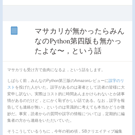
マサカリが無かったらみん
なのPython第四版も無かっ
マサ
カリ
たよな〜，という話
が無
かっ
たら
みん
マサカリも受け方で血肉になるよ，という話をします。
なの
Python
しばらく前，みんなのPython第三版のAmazonレビューに
誤字のリ
第四
スト
を投げた人がいた。誤字があるのは著者として読者の皆様に大
版も
無か
変申し訳ない。実際はコスト的に時間あんまかけられないとか諸事
った
情があるのだけど，とにかく恥ずかしい話である。なお，誤字を報
よ
告しても連絡が無い，というのは常識的に考えても本当かどうか微
な〜，
妙だ。事実，読者からの質問や誤字の情報については，定期的に編
とい
う話
集者の方から連絡をいただいていた。
そうこうしているうちに，今年の初め頃，SBクリエイティブ編集