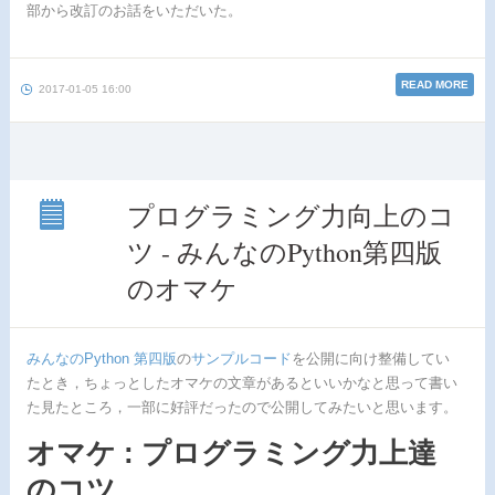
部から改訂のお話をいただいた。
READ MORE
2017-01-05 16:00
プログラミング力向上のコ
ツ - みんなのPython第四版
プロ
グラ
のオマケ
ミン
グ力
向上
のコ
みんなのPython 第四版
の
サンプル
コード
を公開に向け整備してい
ツ -
たとき，ちょっとしたオマケの文章があるといいかなと思って書い
みん
なの
た見たところ，一部に好評だったので公開してみたいと思います。
Python
第四
オマケ : プログラミング力上達
版の
のコツ
オマ