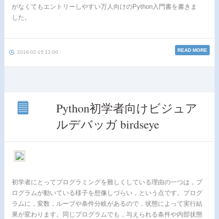
がなくてもエントリーしやすい万人向けのPython入門書を書きま
した。
READ MORE
2018-02-15 12:00
Python初学者向けビジュア
ルデバッガ birdseye
Python
初学
者向
けビ
ジュ
アル
デバ
初学者にとってプログラミングを難しくしている理由の一つは，プ
ッガ
birdseye
ログラムが動いている様子を想像しづらい，という点です。プログ
ラムに，変数，ループや条件分岐があるので，状態によって実行結
果が変わります。同じプログラムでも，与えられる条件や内部状態