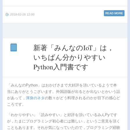
READ MORE
2018-02-26 12:00
新著「みんなのIoT」は，
いちばん分かりやすい
新著
「み
Python入門書です
んな
の
IoT」
は，
「みんなのPython」はおかげさまで大好評を頂いているようで本
いち
当にありがとうございます。外国語版が出るとか出ないとかいう話
ばん
分か
があって，
渾身のネタ
の数々がどう料理されるのかが目下の感心ど
りや
ころです。
すい
Python
「わかりやすい」「読みやすい」と好評を頂いているみんPyです
入門
が，たまにプログラミング初心者には難しい，というご意見を頂く
書で
こともあります。それが気になっていたので，プログラミング経験
す