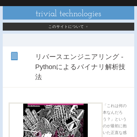
trivial technologies
このサイトについて
リバースエンジニアリング -
リバ
Pythonによるバイナリ解析技
ース
エン
法
ジニ
アリ
ング -
Python
によ
「これは何の
るバ
本なんだろ
イナ
う？」という
リ解
析技
のが最初に抱
法
いた正直な感