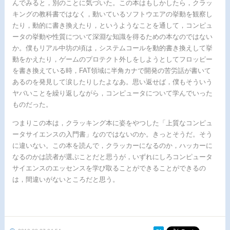
んでみると，別のことに気づいた。この本はもしかしたら，クラッ
キングの教科書ではなく，動いているソフトウエアの挙動を観察し
たり，動的に書き換えたり，というようなことを通して，コンピュ
ータの挙動や性質について深淵な知識を得るための本なのではない
か。僕もリアル中坊の頃は，システムコールを動的書き換えして挙
動をかえたり，ゲームのプロテクト外しをしようとしてフロッピー
を書き換えている時，FAT領域に半角カナで開発の苦労話が書いて
あるのを発見して涙したりしたよなあ。思い返せば，僕もそういう
ヤバいことを繰り返しながら，コンピュータについて学んでいった
ものだった。
つまりこの本は，クラッキング本に姿をやつした「上質なコンピュ
ータサイエンスの入門書」なのではないのか。きっとそうだ。そう
に違いない。この本を読んで，クラッカーになるのか，ハッカーに
なるのかは読者が選ぶことだと思うが，いずれにしろコンピュータ
サイエンスのエッセンスを学び取ることができることができるの
は，間違いがないところだと思う。