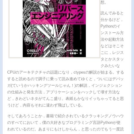
想。
読んでみると
分かるけど，
Pythonのイ
ンストール方
法や起動方法
などはそこそ
こに，レジス
タとかスタッ
クみたいな
CPUのアーキテクチャの話題になり，ctypesの解説が始まる。する
すると読めるので調子に乗って読み進めてゆくと，ついにはデバッ
ガ(ていうかハッキングツールじゃん！)の解説，インジェクション
の仕組みと発生方法，アプリケーションをハックして壊す方法な
ど，きわどいネタがてんこ盛り。表紙もかなりイッちゃってると思
うけど，内容もそれに違わず飛ばしている。
そしてあろうことか，書籍で紹介されているクラッキングノウハウ
のすべてにおいて，僕の大好きなプログラミング言語Pythonが使
われているのだ。あまりにもけしからん，と思ったのでもう一度読